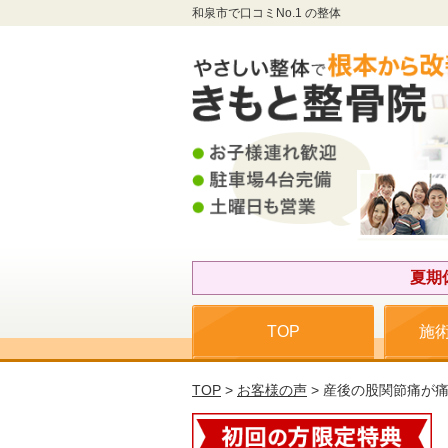
和泉市で口コミNo.1 の整体
夏期
TOP
施
TOP
>
お客様の声
> 産後の股関節痛が