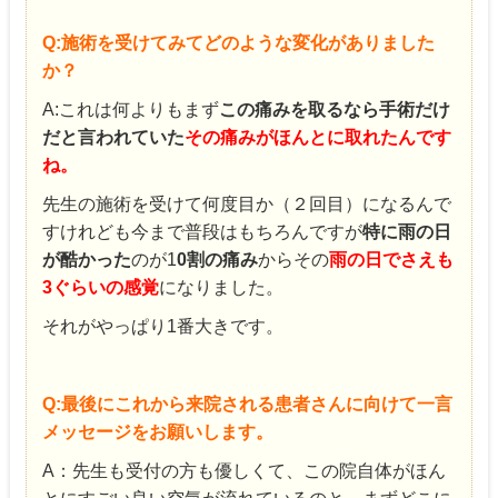
Q:施術を受けてみてどのような変化がありました
か？
A:これは何よりもまず
この痛みを取るなら手術だけ
だと言われていた
その痛みがほんとに取れたんです
ね。
先生の施術を受けて何度目か（２回目）になるんで
すけれども今まで普段はもちろんですが
特に雨の日
が酷かった
のが1
0割の痛み
からその
雨の日でさえも
3ぐらいの感覚
になりました。
それがやっぱり1番大きです。
Q:最後にこれから来院される患者さんに向けて
一言
メッセージをお願いします。
A：先生も受付の方も優しくて、この院自体がほん