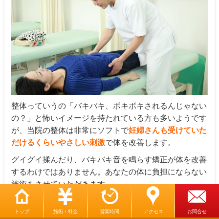
整体っていうの「バキバキ、ボキボキされるんじゃない
の？」と怖いイメージを持たれている方も多いようです
が、当院の整体は非常にソフトで
妊婦さんも受けていた
だけるくらいやさしい刺激
で体を改善します。
グイグイ揉んだり、バキバキ音を鳴らす矯正が体を改善
するわけではありません。あなたの体に負担にならない
施術をさせていただきます。
トップ
施術・料金
営業時間
アクセス
お問合せ