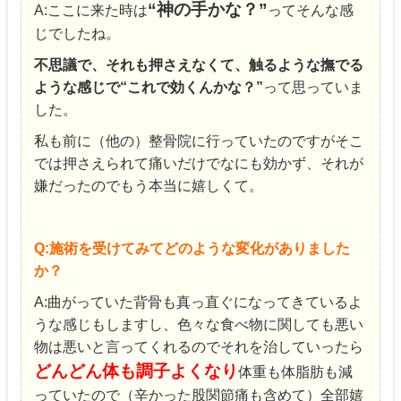
“神の手かな？”
A:ここに来た時は
ってそんな感
じでしたね。
不思議で、それも押さえなくて、触るような
撫でる
ような感じで
“これで効くんかな？”
って思っていま
した。
私も前に（他の）整骨院に行っていたのですがそこ
では押さえられて痛いだけでなにも効かず、それが
嫌だったのでもう本当に嬉しくて。
Q:施術を受けてみてどのような変化がありました
か？
A:曲がっていた背骨も真っ直ぐになってきているよ
うな感じもしますし、色々な食べ物に関しても悪い
物は悪いと言ってくれるのでそれを治していったら
どんどん体も調子よくなり
体重も体脂肪も減
っていたので（辛かった股関節痛も含めて）全部嬉