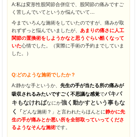
A:私は変形性股関節合併症で、股関節の痛みですご
く苦しんでいてというか悩んでいて…
今までいろんな施術をしていたのですが、痛みが取
れずずっと悩んでいましたが、
あまりの痛さに人工
関節の置換術をしようかなと思うぐらい酷くなって
いた
心情でした。（実際に手術の予約までしていま
した。）
Q:どのような施術でしたか？
A:静かな手というか、
先生の手が当たる所の痛みが
バキバ
吸収されるみたいですごく不思議な感覚
で
キもなければ
強く動かすという事もな
なにか
く
「
どんな施術？」と言われたらほんとに
静かに先
生の手が痛みとか悪い所を全部取っていってくださ
るようなそんな施術
です。