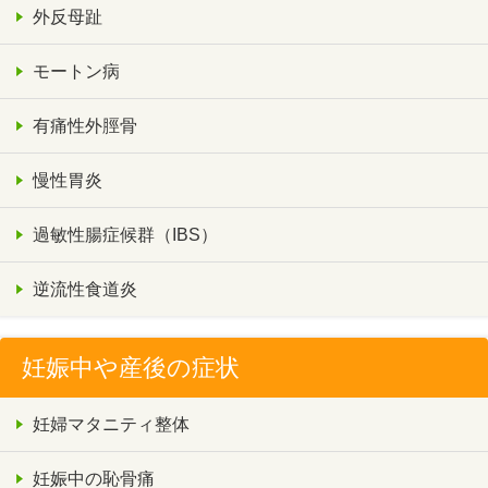
外反母趾
モートン病
有痛性外脛骨
慢性胃炎
過敏性腸症候群（IBS）
逆流性食道炎
妊娠中や産後の症状
妊婦マタニティ整体
妊娠中の恥骨痛