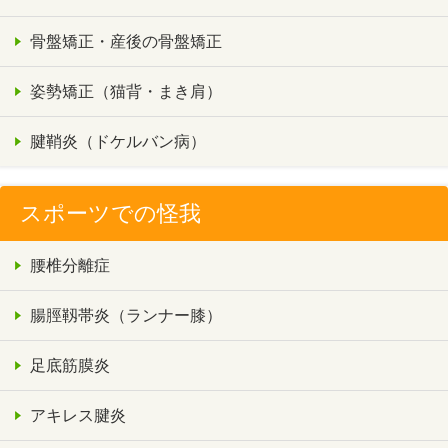
骨盤矯正・産後の骨盤矯正
姿勢矯正（猫背・まき肩）
腱鞘炎（ドケルバン病）
スポーツでの怪我
腰椎分離症
腸脛靱帯炎（ランナー膝）
足底筋膜炎
アキレス腱炎