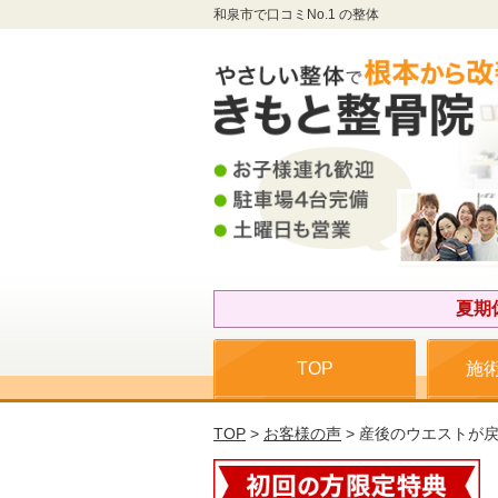
和泉市で口コミNo.1 の整体
夏期
TOP
施
TOP
>
お客様の声
> 産後のウエストが