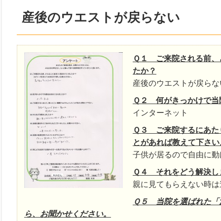
産後のウエストが戻らない
Ｑ１ ご来院される前、
たか？
産後のウエストが戻らな
Ｑ２ 何がきっかけで当
インターネット
Ｑ３ ご来院するにあた
とがあれば教えて下さい
子供が居るので自由に動
Ｑ４ それをどう解決し
親に見てもらえない時は
Ｑ５ 当院を選ばれた「
ら、お聞かせください。