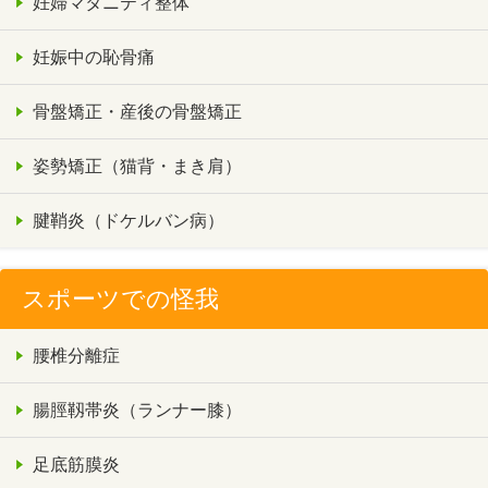
妊婦マタニティ整体
妊娠中の恥骨痛
骨盤矯正・産後の骨盤矯正
姿勢矯正（猫背・まき肩）
腱鞘炎（ドケルバン病）
スポーツでの怪我
腰椎分離症
腸脛靱帯炎（ランナー膝）
足底筋膜炎