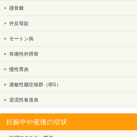
踵骨棘
外反母趾
モートン病
有痛性外脛骨
慢性胃炎
過敏性腸症候群（IBS）
逆流性食道炎
妊娠中や産後の症状