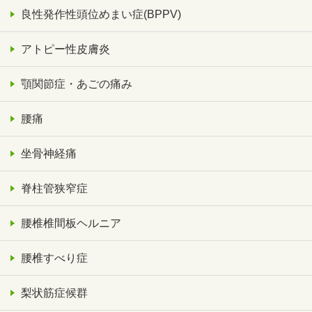
良性発作性頭位めまい症(BPPV)
アトピー性皮膚炎
顎関節症・あごの痛み
腰痛
坐骨神経痛
脊柱管狭窄症
腰椎椎間板ヘルニア
腰椎すべり症
梨状筋症候群