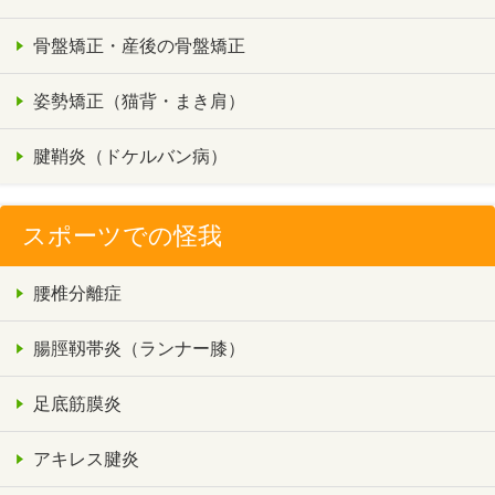
骨盤矯正・産後の骨盤矯正
姿勢矯正（猫背・まき肩）
腱鞘炎（ドケルバン病）
スポーツでの怪我
腰椎分離症
腸脛靱帯炎（ランナー膝）
足底筋膜炎
アキレス腱炎