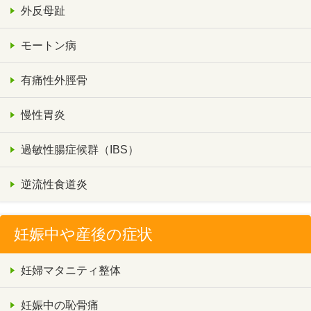
外反母趾
モートン病
有痛性外脛骨
慢性胃炎
過敏性腸症候群（IBS）
逆流性食道炎
妊娠中や産後の症状
妊婦マタニティ整体
妊娠中の恥骨痛