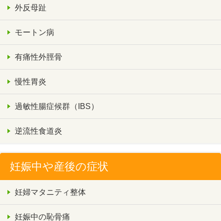
外反母趾
モートン病
有痛性外脛骨
慢性胃炎
過敏性腸症候群（IBS）
逆流性食道炎
妊娠中や産後の症状
妊婦マタニティ整体
妊娠中の恥骨痛