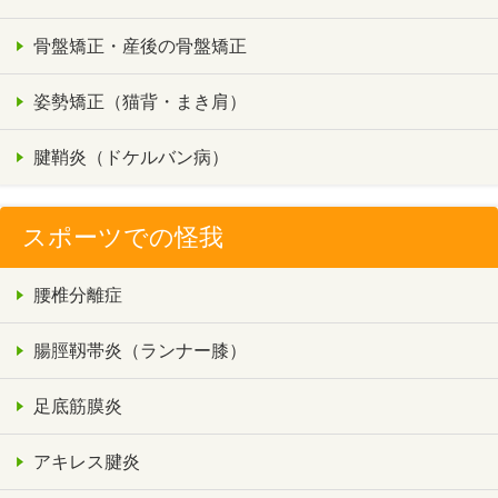
骨盤矯正・産後の骨盤矯正
姿勢矯正（猫背・まき肩）
腱鞘炎（ドケルバン病）
スポーツでの怪我
腰椎分離症
腸脛靱帯炎（ランナー膝）
足底筋膜炎
アキレス腱炎