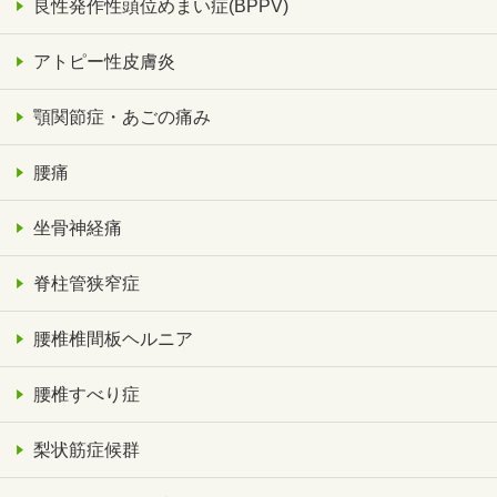
良性発作性頭位めまい症(BPPV)
アトピー性皮膚炎
顎関節症・あごの痛み
腰痛
坐骨神経痛
脊柱管狭窄症
腰椎椎間板ヘルニア
腰椎すべり症
梨状筋症候群