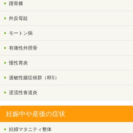
踵骨棘
外反母趾
モートン病
有痛性外脛骨
慢性胃炎
過敏性腸症候群（IBS）
逆流性食道炎
妊娠中や産後の症状
妊婦マタニティ整体