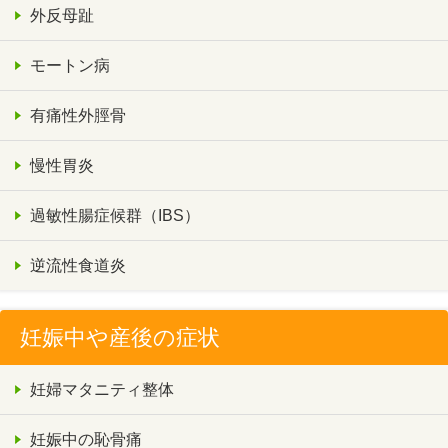
外反母趾
モートン病
有痛性外脛骨
慢性胃炎
過敏性腸症候群（IBS）
逆流性食道炎
妊娠中や産後の症状
妊婦マタニティ整体
妊娠中の恥骨痛