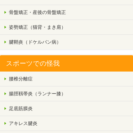
骨盤矯正・産後の骨盤矯正
姿勢矯正（猫背・まき肩）
腱鞘炎（ドケルバン病）
スポーツでの怪我
腰椎分離症
腸脛靱帯炎（ランナー膝）
足底筋膜炎
アキレス腱炎