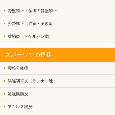
骨盤矯正・産後の骨盤矯正
姿勢矯正（猫背・まき肩）
腱鞘炎（ドケルバン病）
スポーツでの怪我
腰椎分離症
腸脛靱帯炎（ランナー膝）
足底筋膜炎
アキレス腱炎