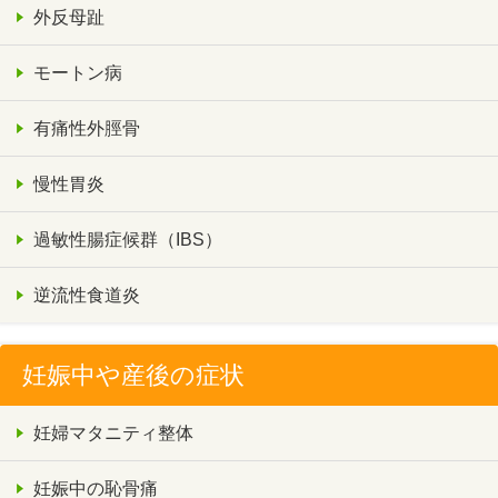
外反母趾
モートン病
有痛性外脛骨
慢性胃炎
過敏性腸症候群（IBS）
逆流性食道炎
妊娠中や産後の症状
妊婦マタニティ整体
妊娠中の恥骨痛