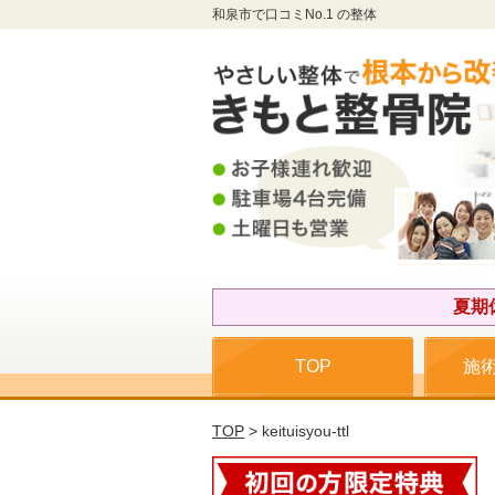
和泉市で口コミNo.1 の整体
夏期
TOP
施
TOP
> keituisyou-ttl