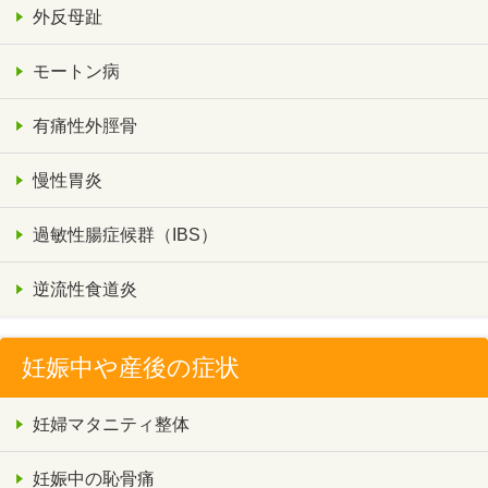
外反母趾
モートン病
有痛性外脛骨
慢性胃炎
過敏性腸症候群（IBS）
逆流性食道炎
妊娠中や産後の症状
妊婦マタニティ整体
妊娠中の恥骨痛