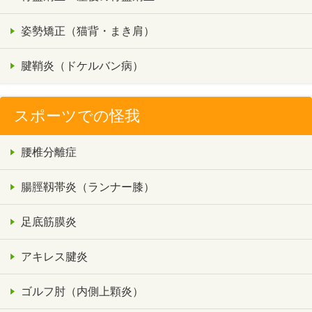
姿勢矯正（猫背・まき肩）
腱鞘炎（ドケルバン病）
スポーツでの怪我
腰椎分離症
腸脛靱帯炎（ランナー膝）
足底筋膜炎
アキレス腱炎
ゴルフ肘（内側上顆炎）