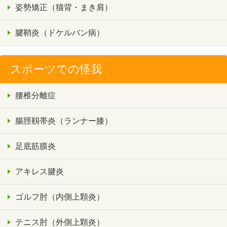
姿勢矯正（猫背・まき肩）
腱鞘炎（ドケルバン病）
スポーツでの怪我
腰椎分離症
腸脛靱帯炎（ランナー膝）
足底筋膜炎
アキレス腱炎
ゴルフ肘（内側上顆炎）
テニス肘（外側上顆炎）